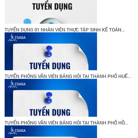
TUYỂN DỤNG 01 NHÂN VIÊN THỰC TẬP SINH KẾ TOÁN...
TUYỂN PHỎNG VẤN VIÊN BẢNG HỎI TẠI THÀNH PHỐ HUẾ...
TUYỂN PHỎNG VẤN VIÊN BẢNG HỎI TẠI THÀNH PHỐ HỒ...