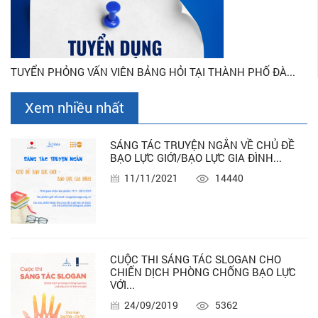
TUYỂN PHỎNG VẤN VIÊN BẢNG HỎI TẠI THÀNH PHỐ ĐÀ...
Xem nhiều nhất
SÁNG TÁC TRUYỆN NGẮN VỀ CHỦ ĐỀ
BẠO LỰC GIỚI/BẠO LỰC GIA ĐÌNH...
11/11/2021
14440
CUỘC THI SÁNG TÁC SLOGAN CHO
CHIẾN DỊCH PHÒNG CHỐNG BẠO LỰC
VỚI...
24/09/2019
5362