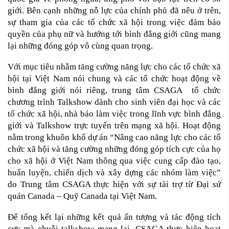
giới. Bên cạnh những nỗ lực của chính phủ đã nêu ở trên,
sự tham gia của các tổ chức xã hội trong việc đảm bảo
quyền của phụ nữ và hướng tới bình đẳng giới cũng mang
lại những đóng góp vô cùng quan trọng.
Với mục tiêu nhằm tăng cường năng lực cho các tổ chức xã
hội tại Việt Nam nói chung và các tổ chức hoạt động về
bình đẳng giới nói riêng, trung tâm CSAGA tổ chức
chương trình Talkshow dành cho sinh viên đại học và các
tổ chức xã hội, nhà báo làm việc trong lĩnh vực bình đẳng
giới và Talkshow trực tuyến trên mạng xã hội. Hoạt động
nằm trong khuôn khổ dự án “Nâng cao năng lực cho các tổ
chức xã hội và tăng cường những đóng góp tích cực của họ
cho xã hội ở Việt Nam thông qua việc cung cấp đào tạo,
huấn luyện, chiến dịch và xây dựng các nhóm làm việc”
do Trung tâm CSAGA thực hiện với sự tài trợ từ Đại sứ
quán Canada – Quỹ Canada tại Việt Nam.
Để tổng kết lại những kết quả ấn tượng và tác động tích
cực mà chuỗi talkshow mang lại, CSAGA thực hiện hoạt