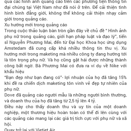
qua các hình ảnh quảng cáo trên các phương tiện thông tin
đại chúng tại Việt Nam như đã nói ở trên. Để cải thiện tình
hình bình đẳng giới, không thể không cải thiện nhạy cảm
giới trong quảng cáo.
Xu hướng mới trong quảng cáo
Trong cuộc thảo luận bàn tròn gần đây về chủ đề “ Hình ảnh
phụ nữ trong quảng cáo, giới hạn pháp luật và đạo lý”, tiến
sĩ Nguyễn Phương Mai, đến từ Đại học Khoa học ứng dụng
Amstedam đã cung cấp khá nhiều thông tin thu vị. Xu
hướng mới trong maketing mà nhiều công ty đang hướng tới
là tôn trọng phụ nữ. Và họ cũng gặt hái được những thành
công bất ngờ. Bà Phương Mai có đưa ra ví dụ về Nike với
khẩu hiệu
“Bạn đẹp như bạn đang có”- lợi nhuận của họ đã tăng 15%
khi đề ra chiến dịch maketing tôn vinh vẻ đẹp tự nhiên của
phụ nữ.
Dove đã quảng cáo người mẫu là những người bình thường,
và doanh thu của họ đã tăng từ 2,5 tỷ lên 4 tỷ.
Điều này cho thấy doanh thu và uy tín của một doanh
nghiệp, một thương hiệu hoàn toàn có thể đi lên cùng với
các quảng cáo mang lại các giá trị tích cực với phụ nữ và xã
hội.
Quay trở lại với Vietjet Air