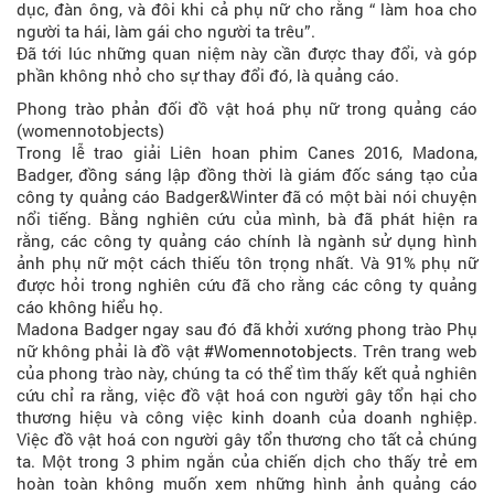
dục, đàn ông, và đôi khi cả phụ nữ cho rằng “ làm hoa cho
người ta hái, làm gái cho người ta trêu”.
Đã tới lúc những quan niệm này cần được thay đổi, và góp
phần không nhỏ cho sự thay đổi đó, là quảng cáo.
Phong trào phản đối đồ vật hoá phụ nữ trong quảng cáo
(womennotobjects)
Trong lễ trao giải Liên hoan phim Canes 2016, Madona,
Badger, đồng sáng lập đồng thời là giám đốc sáng tạo của
công ty quảng cáo Badger&Winter đã có một bài nói chuyện
nổi tiếng. Bằng nghiên cứu của mình, bà đã phát hiện ra
rằng, các công ty quảng cáo chính là ngành sử dụng hình
ảnh phụ nữ một cách thiếu tôn trọng nhất. Và 91% phụ nữ
được hỏi trong nghiên cứu đã cho rằng các công ty quảng
cáo không hiểu họ.
Madona Badger ngay sau đó đã khởi xướng phong trào Phụ
nữ không phải là đồ vật
#Womennotobjects
. Trên trang web
của phong trào này, chúng ta có thể tìm thấy kết quả nghiên
cứu chỉ ra rằng, việc đồ vật hoá con người gây tổn hại cho
thương hiệu và công việc kinh doanh của doanh nghiệp.
Việc đồ vật hoá con người gây tổn thương cho tất cả chúng
ta. Một trong 3 phim ngắn của chiến dịch cho thấy trẻ em
hoàn toàn không muốn xem những hình ảnh quảng cáo