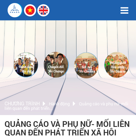
CHƯƠNG TRÌNH
Hành động
Quảng cáo và phụ nữ- mối
liên quan đến phát triển...
QUẢNG CÁO VÀ PHỤ NỮ- MỐI LIÊN
QUAN ĐẾN PHÁT TRIỂN XÃ HỘI