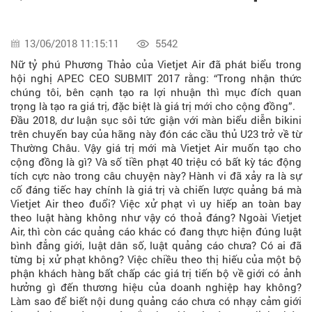
13/06/2018 11:15:11
5542
Nữ tỷ phú Phương Thảo của Vietjet Air đã phát biểu trong
hội nghị APEC CEO SUBMIT 2017 rằng: “Trong nhận thức
chúng tôi, bên cạnh tạo ra lợi nhuận thì mục đích quan
trọng là tạo ra giá trị, đặc biệt là giá trị mới cho cộng đồng”.
Đầu 2018, dư luận sục sôi tức giận với màn biểu diễn bikini
trên chuyến bay của hãng này đón các cầu thủ U23 trở về từ
Thường Châu. Vậy giá trị mới mà Vietjet Air muốn tạo cho
cộng đồng là gì? Và số tiền phạt 40 triệu có bất kỳ tác động
tích cực nào trong câu chuyện này? Hành vi đã xảy ra là sự
cố đáng tiếc hay chính là giá trị và chiến lược quảng bá mà
Vietjet Air theo đuổi? Việc xử phạt vì uy hiếp an toàn bay
theo luật hàng không như vậy có thoả đáng? Ngoài Vietjet
Air, thì còn các quảng cáo khác có đang thực hiện đúng luật
bình đẳng giới, luật dân số, luật quảng cáo chưa? Có ai đã
từng bị xử phạt không? Việc chiều theo thị hiếu của một bộ
phận khách hàng bất chấp các giá trị tiến bộ về giới có ảnh
hưởng gì đến thương hiệu của doanh nghiệp hay không?
Làm sao để biết nội dung quảng cáo chưa có nhạy cảm giới