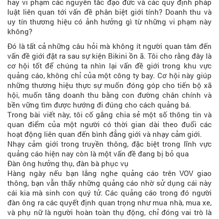
hay vi phạm các nguyên tắc đạo đức và các quy định pháp
luật liên quan tới vấn đề phân biệt giới tính? Doanh thu và
uy tín thương hiệu có ảnh hưởng gì từ những vi phạm này
không?
Đó là tất cả những câu hỏi mà không ít người quan tâm đến
vấn đề giới đặt ra sau sự kiện Bikini ồn ã. Tôi cho rằng đây là
cơ hội tốt để chúng ta nhìn lại vấn đề giới trong khu vực
quảng cáo, không chỉ của một công ty bay. Cơ hội này giúp
những thương hiệu thực sự muốn đóng góp cho tiến bộ xã
hội, muốn tăng doanh thu bằng con đường chân chính và
bền vững tìm được hướng đi đúng cho cách quảng bá.
Trong bài viết này, tôi cố gắng chia sẻ một số thông tin và
quan điểm của một người có thời gian dài theo đuổi các
hoạt động liên quan đến bình đẳng giới và nhạy cảm giới.
Nhạy cảm giới trong truyền thông, đặc biệt trong lĩnh vực
quảng cáo hiện nay còn là một vấn đề đang bị bỏ qua
Đàn ông hưởng thụ, đàn bà phục vụ
Hàng ngày nếu bạn lắng nghe quảng cáo trên VOV giao
thông, bạn vẫn thấy những quảng cáo nhờ sử dụng cái này
cái kia mà sinh con quý tử. Các quảng cáo trong đó người
đàn ông ra các quyết định quan trọng như mua nhà, mua xe,
và phụ nữ là người hoàn toàn thụ động, chỉ đóng vai trò là