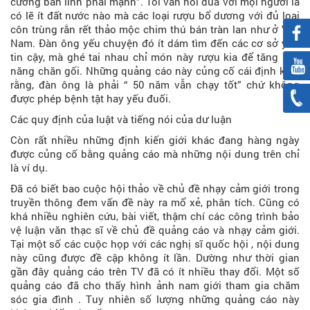
cường bản lĩnh phái mạnh”. Tôi vẫn nói đùa với mọi người là
có lẽ ít đất nước nào mà các loại rượu bổ dương với đủ loại
côn trùng rắn rết thảo mộc chim thú bán tràn lan như ở Việt
Nam. Đàn ông yếu chuyện đó ít dám tìm đến các cơ sở y tế
tin cậy, mà ghé tai nhau chỉ món này rượu kia để tăng khả
năng chăn gối. Những quảng cáo này củng cố cái định kiến
rằng, đàn ông là phải “ 50 năm vẫn chạy tốt” chứ không
được phép bệnh tật hay yếu đuối.
Các quy định của luật và tiếng nói của dư luận
Còn rất nhiều những định kiến giới khác đang hàng ngày
được củng cố bằng quảng cáo mà những nội dung trên chỉ
là ví dụ.
Đã có biết bao cuộc hội thảo về chủ đề nhạy cảm giới trong
truyền thông đem vấn đề này ra mổ xẻ, phân tích. Cũng có
khá nhiều nghiên cứu, bài viết, thậm chí các công trình bảo
vệ luận văn thạc sĩ về chủ đề quảng cáo và nhạy cảm giới.
Tại một số các cuộc họp với các nghị sĩ quốc hội , nội dung
này cũng được đề cập không ít lần. Dường như thời gian
gần đây quảng cáo trên TV đã có ít nhiều thay đổi. Một số
quảng cáo đã cho thấy hình ảnh nam giới tham gia chăm
sóc gia đình . Tuy nhiên số lượng những quảng cáo này