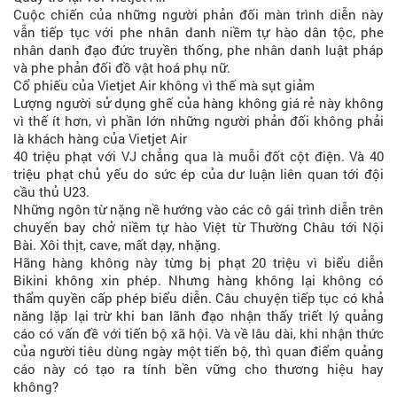
Cuộc chiến của những người phản đối màn trình diễn này
vẫn tiếp tục với phe nhân danh niềm tự hào dân tộc, phe
nhân danh đạo đức truyền thống, phe nhân danh luật pháp
và phe phản đối đồ vật hoá phụ nữ.
Cổ phiếu của Vietjet Air không vì thế mà sụt giảm
Lượng người sử dụng ghế của hàng không giá rẻ này không
vì thế ít hơn, vì phần lớn những người phản đối không phải
là khách hàng của Vietjet Air
40 triệu phạt với VJ chẳng qua là muỗi đốt cột điện. Và 40
triệu phạt chủ yếu do sức ép của dư luận liên quan tới đội
cầu thủ U23.
Những ngôn từ nặng nề hướng vào các cô gái trình diễn trên
chuyến bay chở niềm tự hào Việt từ Thường Châu tới Nội
Bài. Xôi thịt, cave, mất dạy, nhặng.
Hãng hàng không này từng bị phạt 20 triệu vì biểu diễn
Bikini không xin phép. Nhưng hàng không lại không có
thẩm quyền cấp phép biểu diễn. Câu chuyện tiếp tục có khả
năng lặp lại trừ khi ban lãnh đạo nhận thấy triết lý quảng
cáo có vấn đề với tiến bộ xã hội. Và về lâu dài, khi nhận thức
của người tiêu dùng ngày một tiến bộ, thì quan điểm quảng
cáo này có tạo ra tính bền vững cho thương hiệu hay
không?