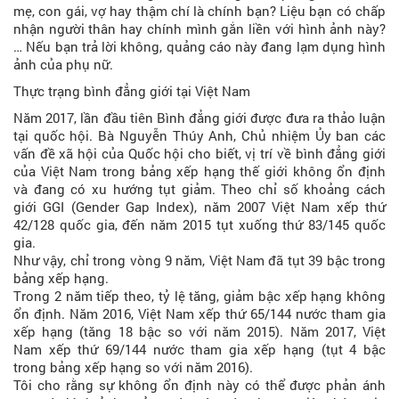
mẹ, con gái, vợ hay thậm chí là chính bạn? Liệu bạn có chấp
nhận người thân hay chính mình gắn liền với hình ảnh này?
… Nếu bạn trả lời không, quảng cáo này đang lạm dụng hình
ảnh của phụ nữ.
Thực trạng bình đẳng giới tại Việt Nam
Năm 2017, lần đầu tiên Bình đẳng giới được đưa ra thảo luận
tại quốc hội. Bà Nguyễn Thúy Anh, Chủ nhiệm Ủy ban các
vấn đề xã hội của Quốc hội cho biết, vị trí về bình đẳng giới
của Việt Nam trong bảng xếp hạng thế giới không ổn định
và đang có xu hướng tụt giảm. Theo chỉ số khoảng cách
giới GGI (Gender Gap Index), năm 2007 Việt Nam xếp thứ
42/128 quốc gia, đến năm 2015 tụt xuống thứ 83/145 quốc
gia.
Như vậy, chỉ trong vòng 9 năm, Việt Nam đã tụt 39 bậc trong
bảng xếp hạng.
Trong 2 năm tiếp theo, tỷ lệ tăng, giảm bậc xếp hạng không
ổn định. Năm 2016, Việt Nam xếp thứ 65/144 nước tham gia
xếp hạng (tăng 18 bậc so với năm 2015). Năm 2017, Việt
Nam xếp thứ 69/144 nước tham gia xếp hạng (tụt 4 bậc
trong bảng xếp hạng so với năm 2016).
Tôi cho rằng sự không ổn định này có thể được phản ánh