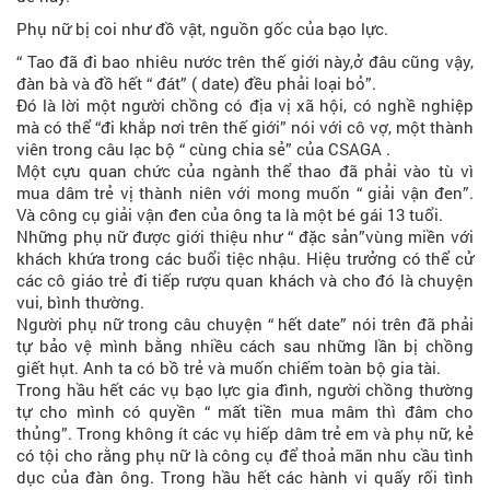
Phụ nữ bị coi như đồ vật, nguồn gốc của bạo lực.
“ Tao đã đi bao nhiêu nước trên thế giới này,ở đâu cũng vậy,
đàn bà và đồ hết “ đát” ( date) đều phải loại bỏ”.
Đó là lời một người chồng có địa vị xã hội, có nghề nghiệp
mà có thể “đi khắp nơi trên thế giới” nói với cô vợ, một thành
viên trong câu lạc bộ “ cùng chia sẻ” của CSAGA .
Một cựu quan chức của ngành thể thao đã phải vào tù vì
mua dâm trẻ vị thành niên với mong muốn “ giải vận đen”.
Và công cụ giải vận đen của ông ta là một bé gái 13 tuổi.
Những phụ nữ được giới thiệu như “ đặc sản”vùng miền với
khách khứa trong các buổi tiệc nhậu. Hiệu trưởng có thể cử
các cô giáo trẻ đi tiếp rượu quan khách và cho đó là chuyện
vui, bình thường.
Người phụ nữ trong câu chuyện “ hết date” nói trên đã phải
tự bảo vệ mình bằng nhiều cách sau những lần bị chồng
giết hụt. Anh ta có bồ trẻ và muốn chiếm toàn bộ gia tài.
Trong hầu hết các vụ bạo lực gia đình, người chồng thường
tự cho mình có quyền “ mất tiền mua mâm thì đâm cho
thủng”. Trong không ít các vụ hiếp dâm trẻ em và phụ nữ, kẻ
có tội cho rằng phụ nữ là công cụ để thoả mãn nhu cầu tình
dục của đàn ông. Trong hầu hết các hành vi quấy rối tình