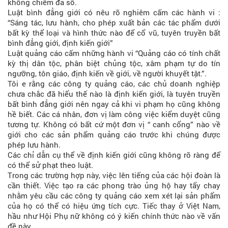
không chiếm đa số.
Luật bình đẳng giới có nêu rõ nghiêm cấm các hành vi :
“Sáng tác, lưu hành, cho phép xuất bản các tác phẩm dưới
bất kỳ thể loại và hình thức nào để cổ vũ, tuyên truyền bất
bình đẳng giới, định kiến giới”
Luật quảng cáo cấm những hành vi “Quảng cáo có tính chất
kỳ thị dân tộc, phân biệt chủng tộc, xâm phạm tự do tín
ngưỡng, tôn giáo, định kiến về giới, về người khuyết tật.”.
Tôi e rằng các công ty quảng cáo, các chủ doanh nghiệp
chưa chắc đã hiểu thế nào là định kiến giới, là tuyên truyền
bất bình đẳng giới nên ngay cả khi vi phạm họ cũng không
hề biết. Các cá nhân, đơn vị làm công việc kiểm duyệt cũng
tương tự. Không có bất cứ một đơn vị “ canh cổng” nào về
giới cho các sản phẩm quảng cáo trước khi chúng được
phép lưu hành.
Các chỉ dẫn cụ thể về định kiến giới cũng không rõ ràng để
có thể sử phạt theo luật.
Trong các trường hợp này, việc lên tiếng của các hội đoàn là
cần thiết. Việc tạo ra các phong trào ủng hộ hay tẩy chay
nhằm yêu cầu các công ty quảng cáo xem xét lại sản phẩm
của họ có thể có hiệu ứng tích cực. Tiếc thay ở Việt Nam,
hầu như Hội Phụ nữ không có ý kiến chính thức nào về vấn
đề này.