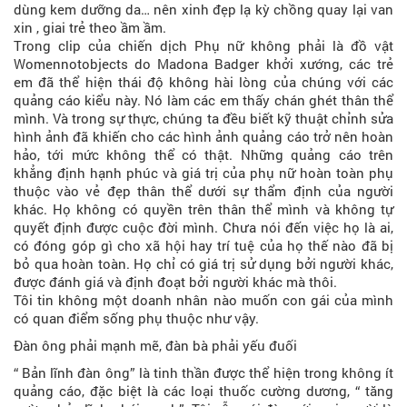
dùng kem dưỡng da… nên xinh đẹp lạ kỳ chồng quay lại van
xin , giai trẻ theo ầm ầm.
Trong clip của chiến dịch Phụ nữ không phải là đồ vật
Womennotobjects do Madona Badger khởi xướng, các trẻ
em đã thể hiện thái độ không hài lòng của chúng với các
quảng cáo kiểu này. Nó làm các em thấy chán ghét thân thể
mình. Và trong sự thực, chúng ta đều biết kỹ thuật chỉnh sửa
hình ảnh đã khiến cho các hình ảnh quảng cáo trở nên hoàn
hảo, tới mức không thể có thật. Những quảng cáo trên
khẳng định hạnh phúc và giá trị của phụ nữ hoàn toàn phụ
thuộc vào vẻ đẹp thân thể dưới sự thẩm định của người
khác. Họ không có quyền trên thân thể mình và không tự
quyết định được cuộc đời mình. Chưa nói đến việc họ là ai,
có đóng góp gì cho xã hội hay trí tuệ của họ thế nào đã bị
bỏ qua hoàn toàn. Họ chỉ có giá trị sử dụng bởi người khác,
được đánh giá và định đoạt bởi người khác mà thôi.
Tôi tin không một doanh nhân nào muốn con gái của mình
có quan điểm sống phụ thuộc như vậy.
Đàn ông phải mạnh mẽ, đàn bà phải yếu đuối
“ Bản lĩnh đàn ông” là tinh thần được thể hiện trong không ít
quảng cáo, đặc biệt là các loại thuốc cường dương, “ tăng