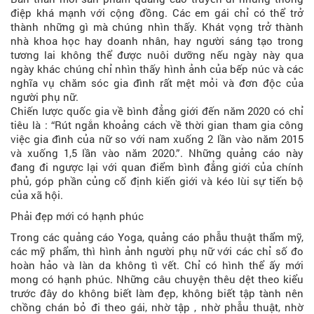
điệp khá mạnh với cộng đồng. Các em gái chỉ có thể trở
thành những gì mà chúng nhìn thấy. Khát vọng trở thành
nhà khoa học hay doanh nhân, hay người sáng tạo trong
tương lai không thể được nuôi dưỡng nếu ngày này qua
ngày khác chúng chỉ nhìn thấy hình ảnh của bếp núc và các
nghĩa vụ chăm sóc gia đình rất mệt mỏi và đơn độc của
người phụ nữ.
Chiến lược quốc gia về bình đẳng giới đến năm 2020 có chỉ
tiêu là : “Rút ngắn khoảng cách về thời gian tham gia công
việc gia đình của nữ so với nam xuống 2 lần vào năm 2015
và xuống 1,5 lần vào năm 2020.”. Những quảng cáo này
đang đi ngược lại với quan điểm bình đẳng giới của chính
phủ, góp phần củng cố định kiến giới và kéo lùi sự tiến bộ
của xã hội.
Phải đẹp mới có hạnh phúc
Trong các quảng cáo Yoga, quảng cáo phẫu thuật thẩm mỹ,
các mỹ phẩm, thì hình ảnh người phụ nữ với các chỉ số đo
hoàn hảo và làn da không tì vết. Chỉ có hình thể ấy mới
mong có hạnh phúc. Những câu chuyện thêu dệt theo kiểu
trước đây do không biết làm đẹp, không biết tập tành nên
chồng chán bỏ đi theo gái, nhờ tập , nhờ phẫu thuật, nhờ