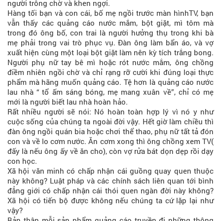
người trông chờ và khen ngợi.
Hàng tối bạn và con cái, bố mẹ ngồi trước màn hìnhTV, bạn
vẫn thấy các quảng cáo nước mắm, bột giặt, mì tôm mà
trong đó ông bố, con trai là người hưởng thụ trong khi bà
mẹ phải trong vai trò phục vụ. Đàn ông làm bẩn áo, và vợ
xuất hiện cùng một loại bột giặt làm nên kỳ tích trắng bong.
Người phụ nữ tay bê mì hoặc rót nước mắm, ông chồng
điềm nhiên ngồi chờ và chỉ rạng rỡ cười khi đúng loại thực
phẩm mà hãng muốn quảng cáo. Tệ hơn là quảng cáo nước
lau nhà “ tổ ấm sáng bóng, mẹ mang xuân về”, chỉ có mẹ
mới là người biết lau nhà hoàn hảo.
Rất nhiều người sẽ nói: Nó hoàn toàn hợp lý vì nó y như
cuộc sống của chúng ta ngoài đời vậy. Hết giờ làm chiều thì
đàn ông ngồi quán bia hoặc chơi thể thao, phụ nữ tất tả đón
con và về lo cơm nước. Ăn cơm xong thì ông chồng xem TV(
đấy là nếu ông ấy về ăn cho), còn vợ rửa bát dọn dẹp rồi dạy
con học.
Xã hội văn minh có chấp nhận cái guồng quay quen thuộc
này không? Luật pháp và các chính sách liên quan tới bình
đẳng giới có chấp nhận cái thói quen ngàn đời này không?
Xã hội có tiến bộ được không nếu chúng ta cứ lặp lại như
vậy?
Bản thân mỗi sản phẩm quảng cáo truyền đi những thông