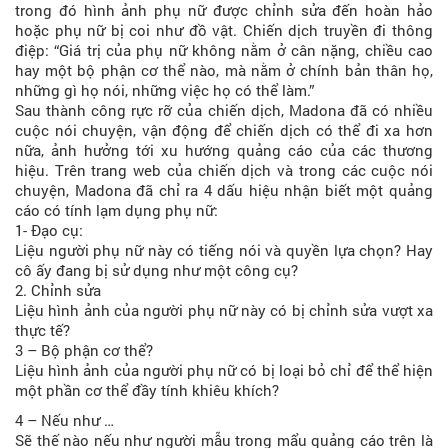
trong đó hình ảnh phụ nữ được chỉnh sửa đến hoàn hảo
hoặc phụ nữ bị coi như đồ vật. Chiến dịch truyền đi thông
điệp: “Giá trị của phụ nữ không nằm ở cân nặng, chiều cao
hay một bộ phận cơ thể nào, mà nằm ở chính bản thân họ,
những gì họ nói, những việc họ có thể làm.”
Sau thành công rực rỡ của chiến dịch, Madona đã có nhiều
cuộc nói chuyện, vận động để chiến dịch có thể đi xa hơn
nữa, ảnh hưởng tới xu hướng quảng cáo của các thương
hiệu. Trên trang web của chiến dịch và trong các cuộc nói
chuyện, Madona đã chỉ ra 4 dấu hiệu nhận biết một quảng
cáo có tính lạm dụng phụ nữ:
1- Đạo cụ:
Liệu người phụ nữ này có tiếng nói và quyền lựa chọn? Hay
cô ấy đang bị sử dụng như một công cụ?
2. Chỉnh sửa
Liệu hình ảnh của người phụ nữ này có bị chỉnh sửa vượt xa
thực tế?
3 – Bộ phận cơ thể?
Liệu hình ảnh của người phụ nữ có bị loại bỏ chỉ để thể hiện
một phần cơ thể đầy tính khiêu khích?
4 – Nếu như …
Sẽ thế nào nếu như người mẫu trong mẩu quảng cáo trên là