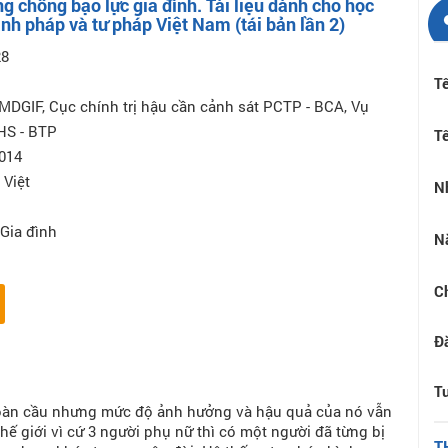
g chống bạo lực gia đình. Tài liệu dành cho học
nh pháp và tư pháp Việt Nam (tái bản lần 2)
28
Tê
MDGIF, Cục chính trị hậu cần cảnh sát PCTP - BCA, Vụ
HS - BTP
Tê
2014
 Việt
N
 Gia đình
N
C
Đ
Tư
 toàn cầu nhưng mức độ ảnh hưởng và hậu quả của nó vẫn
thế giới vì cứ 3 người phụ nữ thì có một người đã từng bị
T