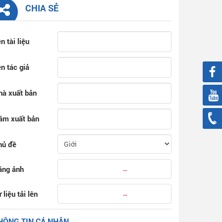
CHIA SẺ
n tài liệu
n tác giả
hà xuất bản
ăm xuất bản
hủ đề
ăng ảnh
 liệu tải lên
HÔNG TIN CÁ NHÂN