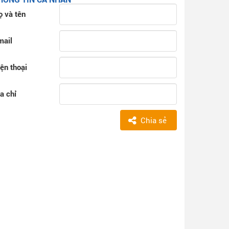
ọ và tên
mail
ện thoại
a chỉ
Chia sẻ