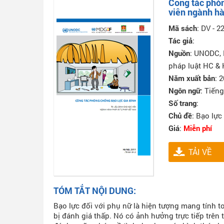
Công tác phòn
viên ngành hà
Mã sách
: DV - 2
Tác giả
:
Nguồn
: UNODC, 
pháp luật HC & 
Năm xuất bản
: 
Ngôn ngữ
: Tiếng
Số trang
:
Chủ đề
: Bạo lực
Giá
:
Miễn phí
TẢI VỀ
TÓM TẮT NỘI DUNG:
Bạo lực đối với phụ nữ là hiện tượng mang tính
bị đánh giá thấp. Nó có ảnh hưởng trực tiếp trên 