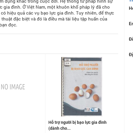
ạm dụng khác trong cuộc đời. Hệ thống tư pháp hình sự
ực gia đình. Ở Việt Nam, một khuôn khổ pháp lý đã cho
H
có hiệu quả các vụ bạo lực gia đình. Tuy nhiên, để thực
huật đặc biệt và đó là điều mà tài liệu tập huấn của
E
 bạn đọc.
Đi
Đị
Hỗ trợ người bị bạo lực gia đình
(dành cho...