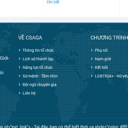
Chi tiết
VỀ CSAGA
CHƯƠNG TRÌN
Thông tin tổ chức
Phụ nữ
Giới-
Lịch sử thành lập
Nam giới
Năng lực tổ chức
Kết Nối
ội
Sứ mệnh - Tầm nhìn
LGBTIQA+ - Nữ yê
Đội ngũ chuyên gia
Liên hệ
"ext_link"> - Tại đây, bạn có thể biết thời <a style="color: #fff;