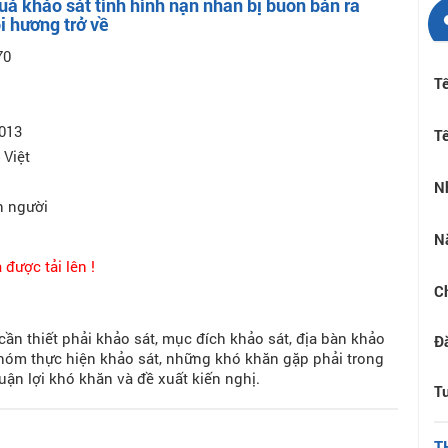
uả khảo sát tình hình nạn nhân bị buôn bán ra
i hương trở về
70
Tê
2013
Tê
 Việt
N
n người
N
a được tải lên !
C
 cần thiết phải khảo sát, mục đích khảo sát, địa bàn khảo
Đ
nhóm thực hiện khảo sát, những khó khăn gặp phải trong
uận lợi khó khăn và đề xuất kiến nghị.
Tư
T