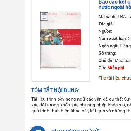
Báo cáo kết q
nước ngoài hồ
Mã sách
: TRA - 
Tác giả
:
Nguồn
:
Năm xuất bản
: 
Ngôn ngữ
: Tiếng
Số trang
:
Chủ đề
: Mua bá
Giá
:
Miễn phí
File tài liệu chư
TÓM TẮT NỘI DUNG:
Tài liệu trình bày song ngữ các vấn đề cụ thể: Sự
sát, đối tuợng khảo sát, phương pháp khảo sát, 
quá trình thực hiện khảo sát, kết quả và những th