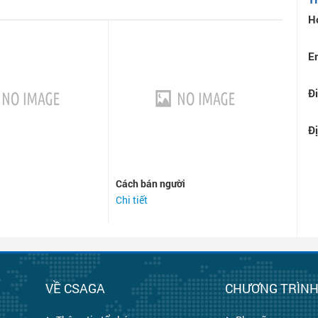
H
E
Đi
Đị
Cách bán người
Chi tiết
VỀ CSAGA
CHƯƠNG TRÌN