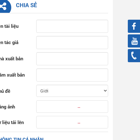
CHIA SẺ
n tài liệu
n tác giả
hà xuất bản
ăm xuất bản
hủ đề
ăng ảnh
 liệu tải lên
HÔNG TIN CÁ NHÂN