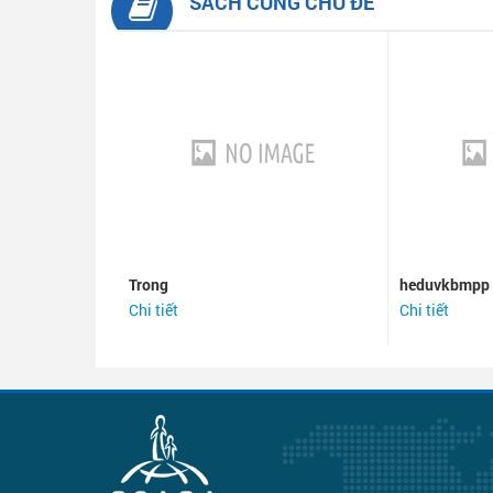
SÁCH CÙNG CHỦ ĐỀ
Trong
heduvkbmpp
Chi tiết
Chi tiết