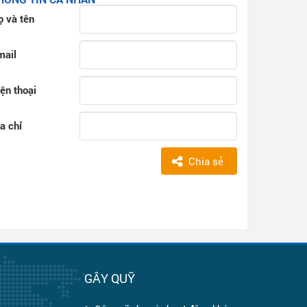
ọ và tên
mail
ện thoại
a chỉ
Chia sẻ
H
GÂY QUỸ