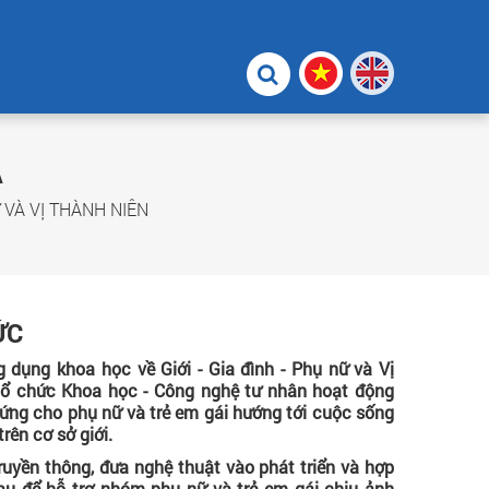
A
 VÀ VỊ THÀNH NIÊN
ỨC
dụng khoa học về Giới - Gia đình - Phụ nữ và Vị
tổ chức Khoa học - Công nghệ tư nhân hoạt động
ng cho phụ nữ và trẻ em gái hướng tới cuộc sống
rên cơ sở giới.
ruyền thông, đưa nghệ thuật vào phát triển và hợp
hau để hỗ trợ nhóm phụ nữ và trẻ em gái chịu ảnh