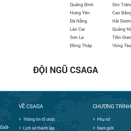
Quảng Bình
Sóc Trăn
Hưng Yên
Cao Bằn
Đà Nẵng
Hải Dươ
Lào Cai
Quảng N
Sơn La
Tiền Gia
Đồng Tháp
Vũng Tà
ĐỘI NGŨ CSAGA
VỀ CSAGA
CHƯƠNG TRÌN
Thông tin tổ chức
Phụ nữ
Giới-
Lịch sử thành lập
Nam giới