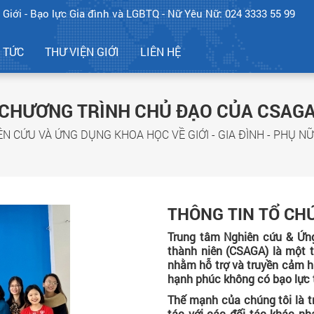
 Giới - Bạo lực Gia đình và LGBTQ - Nữ Yêu Nữ: 024 3333 55 99
N TỨC
THƯ VIỆN GIỚI
LIÊN HỆ
CHƯƠNG TRÌNH CHỦ ĐẠO CỦA CSAG
 CỨU VÀ ỨNG DỤNG KHOA HỌC VỀ GIỚI - GIA ĐÌNH - PHỤ NỮ
THÔNG TIN TỔ CH
Trung tâm Nghiên cứu & Ứng 
thành niên (CSAGA) là một 
nhằm hỗ trợ và truyền cảm hứ
hạnh phúc không có bạo lực t
Thế mạnh của chúng tôi là t
tác với các đối tác khác n